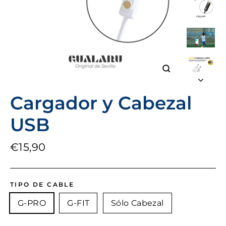
Cerrar
(esc)
Cargador y Cabezal
USB
Precio
€15,90
habitual
TIPO DE CABLE
G-PRO
G-FIT
Sólo Cabezal