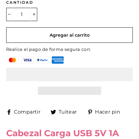
CANTIDAD
−
+
Agregar al carrito
Realice el pago de forma segura con:
Compartir
Tuitear
Pinea
Compartir
Tuitear
Hacer pin
en
en
en
Facebook
Twitter
Pinte
Cabezal Carga USB 5V 1A