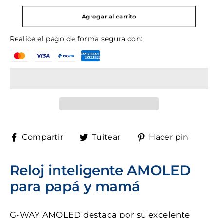
Agregar al carrito
Realice el pago de forma segura con:
Compartir
Tuitear
Pinea
Compartir
Tuitear
Hacer pin
en
en
en
Facebook
Twitter
Pinte
Reloj inteligente AMOLED
para papá y mamá
G-WAY AMOLED destaca por su excelente