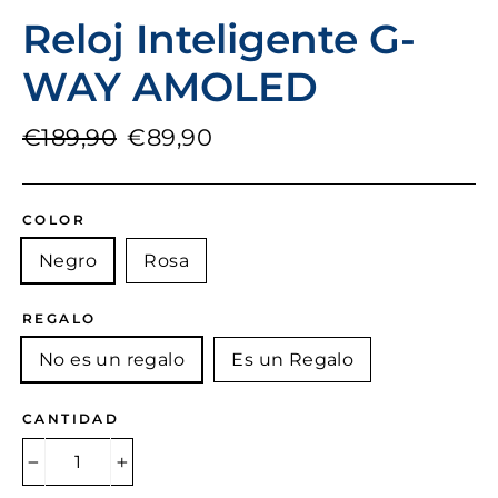
Reloj Inteligente G-
WAY AMOLED
Precio
Precio
€189,90
€89,90
habitual
de
oferta
COLOR
Negro
Rosa
REGALO
No es un regalo
Es un Regalo
CANTIDAD
−
+